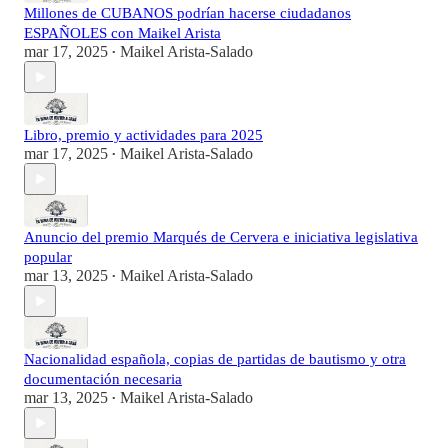
Millones de CUBANOS podrían hacerse ciudadanos
ESPAÑOLES con Maikel Arista
mar 17, 2025
Maikel Arista-Salado
•
Libro, premio y actividades para 2025
mar 17, 2025
Maikel Arista-Salado
•
Anuncio del premio Marqués de Cervera e iniciativa legislativa
popular
mar 13, 2025
Maikel Arista-Salado
•
Nacionalidad española, copias de partidas de bautismo y otra
documentación necesaria
mar 13, 2025
Maikel Arista-Salado
•