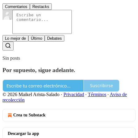
Comentarios
Restacks
Lo mejor de
Último
Debates
Sin posts
Por supuesto, sigue adelante.
Suscribirse
© 2026 Maikel Arista-Salado
·
Privacidad
∙
Términos
∙
Aviso de
recolección
Crea tu Substack
Descargar la app