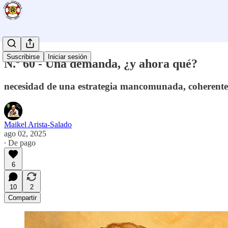
Suscribirse
Iniciar sesión
N.º 60 - Una demanda, ¿y ahora qué?
necesidad de una estrategia mancomunada, coherente 
Maikel Arista-Salado
ago 02, 2025
∙ De pago
6
10
2
Compartir