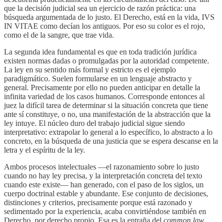
que la decisión judicial sea un ejercicio de razón práctica: una
búsqueda argumentada de lo justo. El Derecho, está en la vida, IVS
IN VITAE como decían los antiguos. Por eso su color es el rojo,
como el de la sangre, que trae vida.
La segunda idea fundamental es que en toda tradición jurídica
existen normas dadas o promulgadas por la autoridad competente.
La ley en su sentido más formal y estricto es el ejemplo
paradigmático. Suelen formularse en un lenguaje abstracto y
general. Precisamente por ello no pueden anticipar en detalle la
infinita variedad de los casos humanos. Corresponde entonces al
juez la difícil tarea de determinar si la situación concreta que tiene
ante sí constituye, o no, una manifestación de la abstracción que la
ley intuye. El núcleo duro del trabajo judicial sigue siendo
interpretativo: extrapolar lo general a lo específico, lo abstracto a lo
concreto, en la búsqueda de una justicia que se espera descanse en la
letra y el espíritu de la ley.
Ambos procesos intelectuales —el razonamiento sobre lo justo
cuando no hay ley precisa, y la interpretación concreta del texto
cuando este existe— han generado, con el paso de los siglos, un
cuerpo doctrinal estable y abundante. Ese conjunto de decisiones,
distinciones y criterios, precisamente porque está razonado y
sedimentado por la experiencia, acaba convirtiéndose también en
Derecho, por derecho propio. Esa es la entraña del
common law
.