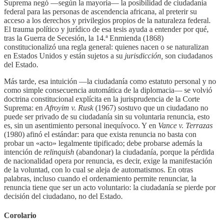
Suprema negó —según la mayoría— la posibilidad de ciudadanía
federal para las personas de ascendencia africana, al preterir su
acceso a los derechos y privilegios propios de la naturaleza federal.
El trauma político y jurídico de esa tesis ayuda a entender por qué,
tras la Guerra de Secesión, la 14.ª Enmienda (1868)
constitucionalizó una regla general: quienes nacen o se naturalizan
en Estados Unidos y están sujetos a su
jurisdicción,
son ciudadanos
del Estado.
Más tarde, esa intuición —la ciudadanía como estatuto personal y no
como simple consecuencia automática de la diplomacia— se volvió
doctrina constitucional explícita en la jurisprudencia de la Corte
Suprema: en
Afroyim v. Rusk
(1967) sostuvo que un ciudadano no
puede ser privado de su ciudadanía sin su voluntaria renuncia, esto
es, sin un asentimiento personal inequívoco. Y en
Vance v. Terrazas
(1980) afinó el estándar: para que exista renuncia no basta con
probar un «acto» legalmente tipificado; debe probarse además la
intención de
relinquish
(abandonar) la ciudadanía, porque la pérdida
de nacionalidad opera por renuncia, es decir, exige la manifestación
de la voluntad, con lo cual se aleja de automatismos. En otras
palabras, incluso cuando el ordenamiento permite renunciar, la
renuncia tiene que ser un acto voluntario: la ciudadanía se pierde por
decisión del ciudadano, no del Estado.
Corolario