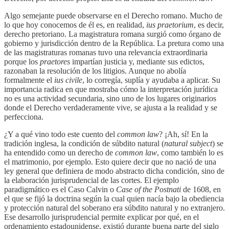
Algo semejante puede observarse en el Derecho romano. Mucho de
lo que hoy conocemos de él es, en realidad,
ius praetorium
, es decir,
derecho pretoriano. La magistratura romana surgió como órgano de
gobierno y jurisdicción dentro de la República. La pretura como una
de las magistraturas romanas tuvo una relevancia extraordinaria
porque los
praetores
impartían justicia y, mediante sus edictos,
razonaban la resolución de los litigios. Aunque no abolía
formalmente el
ius civile
, lo corregía, suplía y ayudaba a aplicar. Su
importancia radica en que mostraba cómo la interpretación jurídica
no es una actividad secundaria, sino uno de los lugares originarios
donde el Derecho verdaderamente vive, se ajusta a la realidad y se
perfecciona.
¿Y a qué vino todo este cuento del
common law
? ¡Ah, sí! En la
tradición inglesa, la condición de súbdito natural (
natural subject
) se
ha entendido como un derecho de
common law
, como también lo es
el matrimonio, por ejemplo. Esto quiere decir que no nació de una
ley general que definiera de modo abstracto dicha condición, sino de
la elaboración jurisprudencial de las cortes. El ejemplo
paradigmático es el Caso Calvin o
Case of the Postnati
de 1608, en
el que se fijó la doctrina según la cual quien nacía bajo la obediencia
y protección natural del soberano era súbdito natural y no extranjero.
Ese desarrollo jurisprudencial permite explicar por qué, en el
ordenamiento estadounidense, existió durante buena parte del siglo