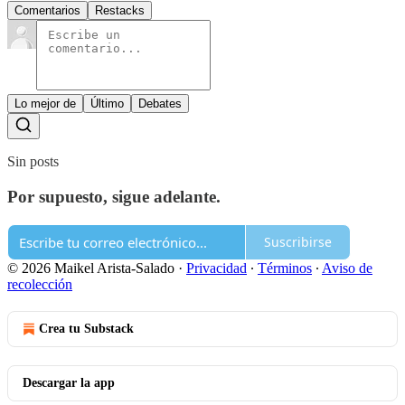
Comentarios
Restacks
Lo mejor de
Último
Debates
Sin posts
Por supuesto, sigue adelante.
Suscribirse
© 2026 Maikel Arista-Salado
·
Privacidad
∙
Términos
∙
Aviso de
recolección
Crea tu Substack
Descargar la app