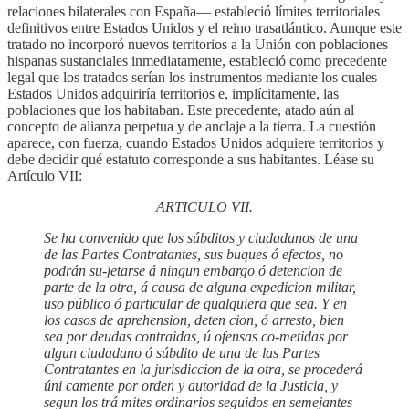
relaciones bilaterales con España— estableció límites territoriales
definitivos entre Estados Unidos y el reino trasatlántico. Aunque este
tratado no incorporó nuevos territorios a la Unión con poblaciones
hispanas sustanciales inmediatamente, estableció como precedente
legal que los tratados serían los instrumentos mediante los cuales
Estados Unidos adquiriría territorios e, implícitamente, las
poblaciones que los habitaban. Este precedente, atado aún al
concepto de alianza perpetua y de anclaje a la tierra. La cuestión
aparece, con fuerza, cuando Estados Unidos adquiere territorios y
debe decidir qué estatuto corresponde a sus habitantes. Léase su
Artículo VII:
ARTICULO VII.
Se ha convenido que los súbditos y ciudadanos de una
de las Partes Contratantes, sus buques ó efectos, no
podrán su-jetarse á ningun embargo ó detencion de
parte de la otra, á causa de alguna expedicion militar,
uso público ó particular de qualquiera que sea. Y en
los casos de aprehension, deten cion, ó arresto, bien
sea por deudas contraidas, ú ofensas co-metidas por
algun ciudadano ó súbdito de una de las Partes
Contratantes en la jurisdiccion de la otra, se procederá
úni camente por orden y autoridad de la Justicia, y
segun los trá mites ordinarios seguidos en semejantes