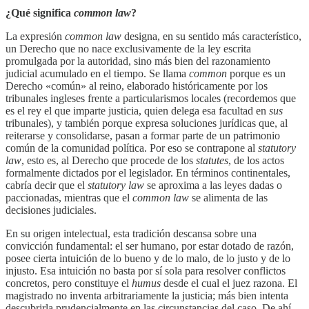
¿Qué significa
common law
?
La expresión
common law
designa, en su sentido más característico,
un Derecho que no nace exclusivamente de la ley escrita
promulgada por la autoridad, sino más bien del razonamiento
judicial acumulado en el tiempo. Se llama
common
porque es un
Derecho «común» al reino, elaborado históricamente por los
tribunales ingleses frente a particularismos locales (recordemos que
es el rey el que imparte justicia, quien delega esa facultad en
sus
tribunales), y también porque expresa soluciones jurídicas que, al
reiterarse y consolidarse, pasan a formar parte de un patrimonio
común de la comunidad política. Por eso se contrapone al
statutory
law
, esto es, al Derecho que procede de los
statutes
, de los actos
formalmente dictados por el legislador. En términos continentales,
cabría decir que el
statutory law
se aproxima a las leyes dadas o
paccionadas, mientras que el
common law
se alimenta de las
decisiones judiciales.
En su origen intelectual, esta tradición descansa sobre una
convicción fundamental: el ser humano, por estar dotado de razón,
posee cierta intuición de lo bueno y de lo malo, de lo justo y de lo
injusto. Esa intuición no basta por sí sola para resolver conflictos
concretos, pero constituye el
humus
desde el cual el juez razona. El
magistrado no inventa arbitrariamente la justicia; más bien intenta
descubrirla prudencialmente en las circunstancias del caso. De ahí