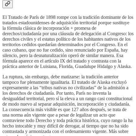
El Tratado de París de 1898 rompe con la tradición dominante de los
tratados estadounidenses de adquisición territorial porque sustituye
la fórmula clásica de incorporación + promesa de
derechos/ciudadanía por una cláusula de delegación al Congreso: los
derechos civiles y el estatus político de los habitantes nativos de los
territorios cedidos quedarían determinados por el Congreso. En el
caso cubano, que no fue cedido, sino renunciado por España, hay
silencio, pero la desnaturalización operó de similar manera. Esa
fórmula aparece en el artículo IX del tratado y contrasta con la
práctica anterior de Luisiana, Florida, Guadalupe Hidalgo y Alaska.
La ruptura, sin embargo, debe matizarse: la tradición anterior
tampoco fue plenamente igualitaria. El tratado de Alaska excluyó
expresamente a las “tribus nativas no civilizadas” de la admisión a
los derechos de ciudadanía. Por tanto, París no inventa la
desigualdad territorial, pero sí la eleva a un rango casi constitucional
de modo nuevo al separar adquisición, incorporación y ciudadanía.
La consecuencia más visible es que 127 años después, se trata de
una norma aún vigente que a pesar de legalizar un acto que
contraviene todo Derecho y toda práctica histórica, cuyo rango la ha
hecho intocable y muy difícil de derogar, al tiempo que no ha sido
contrastada y armonizada con el ordenamiento vigente. Más sobre