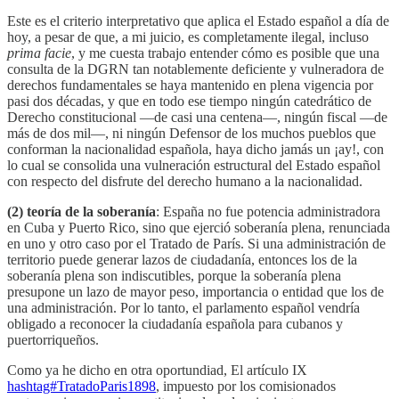
Este es el criterio interpretativo que aplica el Estado español a día de
hoy, a pesar de que, a mi juicio, es completamente ilegal, incluso
prima facie
, y me cuesta trabajo entender cómo es posible que una
consulta de la DGRN tan notablemente deficiente y vulneradora de
derechos fundamentales se haya mantenido en plena vigencia por
pasi dos décadas, y que en todo ese tiempo ningún catedrático de
Derecho constitucional —de casi una centena—, ningún fiscal —de
más de dos mil—, ni ningún Defensor de los muchos pueblos que
conforman la nacionalidad española, haya dicho jamás un ¡ay!, con
lo cual se consolida una vulneración estructural del Estado español
con respecto del disfrute del derecho humano a la nacionalidad.
(2) teoría de la soberanía
: España no fue potencia administradora
en Cuba y Puerto Rico, sino que ejerció soberanía plena, renunciada
en uno y otro caso por el Tratado de París. Si una administración de
territorio puede generar lazos de ciudadanía, entonces los de la
soberanía plena son indiscutibles, porque la soberanía plena
presupone un lazo de mayor peso, importancia o entidad que los de
una administración. Por lo tanto, el parlamento español vendría
obligado a reconocer la ciudadanía española para cubanos y
puertorriqueños.
Como ya he dicho en otra oportundiad, El artículo IX
hashtag#TratadoParis1898
, impuesto por los comisionados