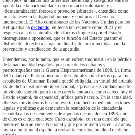
conceptos, al marcar una diferencia meridiana y categórica entre la
«pérdida de la nacionalidad» como un acto voluntario, y la
«desnaturalización forzosa o privación arbitraria», entendida como
un acto lesivo a la dignidad humana y contrario al Derecho
internacional. El Alto comisionado de las Naciones Unidas para los
Refugiados ha
declarado
, en fecha tan reciente como 2023 y en
respuesta a la desnaturalización forzosa impuesta por el Estado
nicaragüense a opositores, que es función del Estado garantir el
disfrute del derecho a la nacionalidad y de tomar medidas para la
prevención y erradicación de la apatridia.
Entendemos, por lo tanto, que es un eufemismo insistir en la pérdida
de la nacionalidad española por parte de los cubanos y
puertorriqueños tras la Guerra Hispanoamericana de 1898. La firma
del Tratado de París supuso una desnaturalización forzosa para los
españoles de Ultramar. España quedó obligada, en virtud del artículo
IX de dicho instrumento internacional, a privar a sus ciudadanos de
un vínculo sagrado para lo que carecía entonces, como carece hoy el
Estado español, de capacidad jurídica para hacerlo. En la actualidad,
diversos movimientos buscan revertir este hecho mediante acciones
legales y políticas que demandan la restitución de la ciudadanía
española a los descendientes de aquellos despojados en 1898, uno
de ellos es el que encabeza
Cuba española
, con una demanda que
pende en la Audiencia Nacional y que por primera vez en 127 años,
invita a un tribunal español a revisar la constitucionalidad de dicho