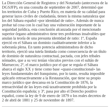
La Dirección General de Registros y del Notariado (antecesora de la
DGSJFP), en una consulta de septiembre de 2007, determinó que
los territorios de Cuba y Puerto Rico, en materia de su calidad para
generar lazos civiles de ciudadanía, tienen la misma naturaleza que
los del Sáhara español «por identidad de ratio». Además de nunca
probar tal cosa con lo cual hay una vulneración importante de la
seguridad jurídica, esta conclusión alcanzada por el mencionado
superior órgano administrativo tiene tres problemas insalvables que
anulan la teoría de una presunta identidad de ratio: 1º, España
ejerció en el Sáhara un dominio cualitativamente inferior a la
soberanía plena. En tanto potencia administradora de dicho
territorio, ejerció una tutela limitada como consecuencia de un título
de dominio de naturaleza contractual, pactada, con jefes tribales
nómades, que a su vez tenían vínculos previos con el sultán de
Marruecos; 2º, el marco jurídico por el que se regula el Sáhara
abarca el siglo XX y tiene como base «quasi-constitucional» las
leyes fundamentales del franquismo, por lo tanto, resulta imposible
aplicarlo retroactivamente a la Restauración, que tiene su propio
marco jurídico que descansa en la Constitución de 1876, la
retroactividad de las leyes está taxativamente prohibida por la
Constitución española; y 3º, pasa por alto el Derecho positivo
español, como la ley de 9 de enero de 1879 o los reales decretos de
2 de abril de 1881 y 25 de noviembre de 1897.