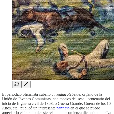
El periódico oficialista cubano
Juventud Rebelde
, órgano de la
Unión de Jóvenes Comunistas, con motivo del sesquicentenario del
inicio de la guerra civil de 1868, o Guerra Grande, Guerra de los 10
Años, etc., publicó un interesante
panfleto
en el que se puede
apreciar lo elaborado de este relato, que comienza diciendo que «La